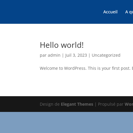
Accueil
A q
Hello world!
par
admin
|
Juil 3, 2023
|
Uncategorized
Welcome to WordPress. This is your first post. Ed
Design de
Elegant Themes
| Propulsé par
Wor